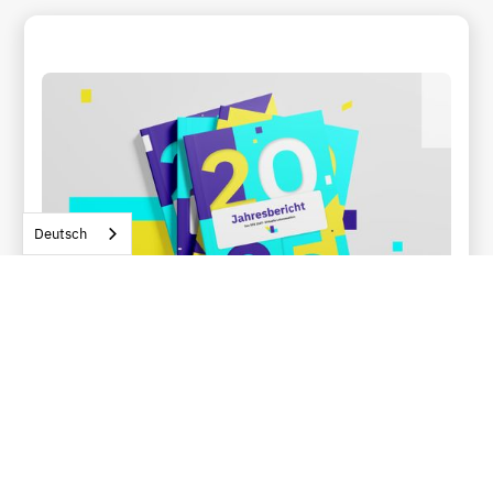
Deutsch
Jahresberichte des SFB 1567
2022–2025
Unsere Jahresberichte dokumentieren, was den SFB
1567 ausmacht: Forschungsergebnisse, Publikationen,
Kooperationen, Gäste, Veranstaltungen und