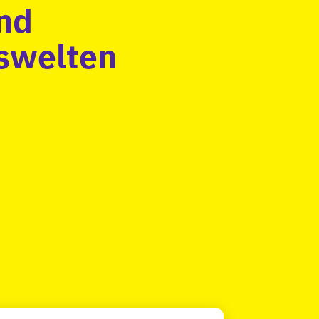
nd 
nswelten