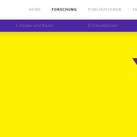
HOME
FORSCHUNG
PUBLIKATIONEN
T
C Körper und Raum
D Interaktionen