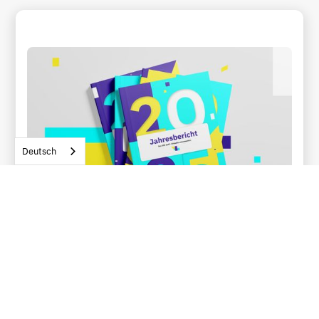
Deutsch
Jahresberichte des SFB 1567
2022–2025
Unsere Jahresberichte dokumentieren, was den SFB
1567 ausmacht: Forschungsergebnisse, Publikationen,
Kooperationen, Gäste, Veranstaltungen und