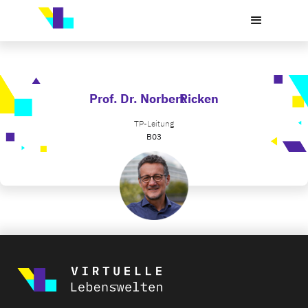
Prof. Dr. Norbert
Ricken
TP-Leitung
B03