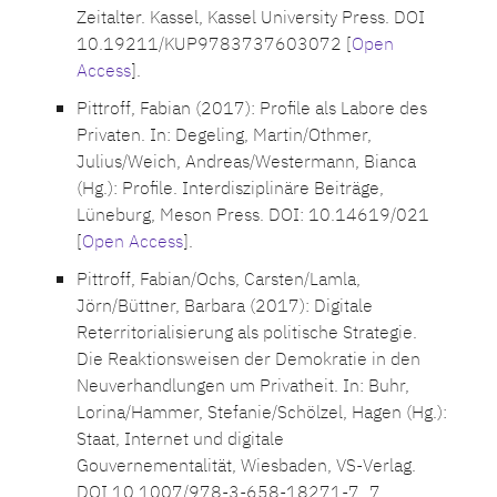
Zeitalter. Kassel, Kassel University Press. DOI
10.19211/KUP9783737603072 [
Open
Access
].
Pittroff, Fabian (2017): Profile als Labore des
Privaten. In: Degeling, Martin/Othmer,
Julius/Weich, Andreas/Westermann, Bianca
(Hg.): Profile. Interdisziplinäre Beiträge,
Lüneburg, Meson Press. DOI: 10.14619/021
[
Open Access
].
Pittroff, Fabian/Ochs, Carsten/Lamla,
Jörn/Büttner, Barbara (2017): Digitale
Reterritorialisierung als politische Strategie.
Die Reaktionsweisen der Demokratie in den
Neuverhandlungen um Privatheit. In: Buhr,
Lorina/Hammer, Stefanie/Schölzel, Hagen (Hg.):
Staat, Internet und digitale
Gouvernementalität, Wiesbaden, VS-Verlag.
DOI 10.1007/978-3-658-18271-7_7