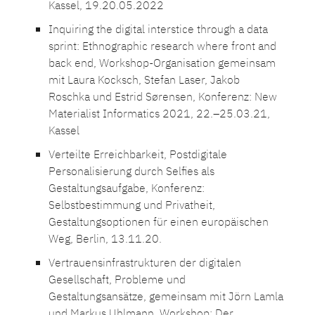
Kassel, 19.20.05.2022
Inquiring the digital interstice through a data
sprint: Ethnographic research where front and
back end, Workshop-Organisation gemeinsam
mit Laura Kocksch, Stefan Laser, Jakob
Roschka und Estrid Sørensen, Konferenz: New
Ma­ter­i­al­ist In­form­at­ics 2021, 22.–25.03.21,
Kassel
Verteilte Erreichbarkeit, Postdigitale
Personalisierung durch Selfies als
Gestaltungsaufgabe, Konferenz:
Selbstbestimmung und Privatheit,
Gestaltungsoptionen für einen europäischen
Weg, Berlin, 13.11.20.
Vertrauensinfrastrukturen der digitalen
Gesellschaft, Probleme und
Gestaltungsansätze, gemeinsam mit Jörn Lamla
und Markus Uhlmann, Workshop: Der