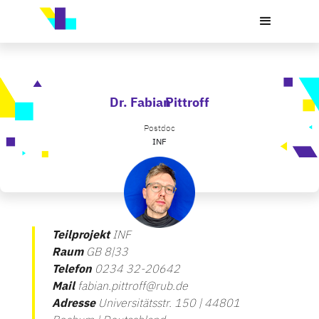
Dr. Fabian
Pittroff
Postdoc
INF
Teilprojekt
INF
Raum
GB 8|33
Telefon
0234 32-20642
Mail
fabian.pittroff@rub.de
Adresse
Universitätsstr. 150 | 44801