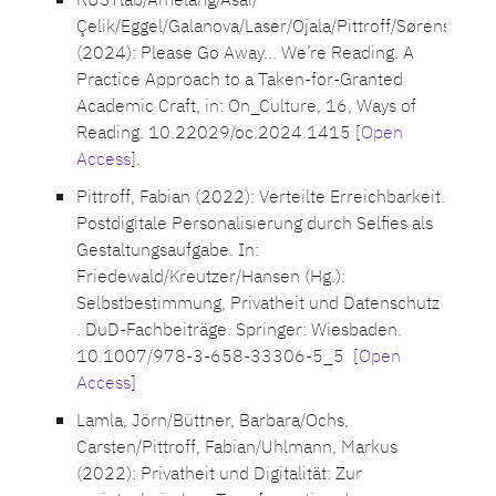
RUSTlab/Amelang/Asai/
Çelik/Eggel/Galanova/Laser/Ojala/Pittroff/Sørensen/W
(2024): Please Go Away… We’re Reading. A
Practice Approach to a Taken-for-Granted
Academic Craft, in: On_Culture, 16, Ways of
Reading. 10.22029/oc.2024.1415 [
Open
Access
].
Pittroff, Fabian (2022): Verteilte Erreichbarkeit.
Postdigitale Personalisierung durch Selfies als
Gestaltungsaufgabe. In:
Friedewald/Kreutzer/Hansen (Hg.):
Selbstbestimmung, Privatheit und Datenschutz
. DuD-Fachbeiträge. Springer: Wiesbaden.
10.1007/978-3-658-33306-5_5 [
Open
Access
]
Lamla, Jörn/Büttner, Barbara/Ochs,
Carsten/Pittroff, Fabian/Uhlmann, Markus
(2022): Privatheit und Digitalität: Zur