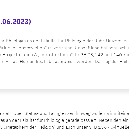
7.06.2023)
h
r Philologie an der Fakultät für Philologie der Ruhr-Universitä
tuelle Lebenswelten“ ist vertreten. Unser Stand befindet sich
er Projektbereich A „Infrastrukturen“. In GB 03/142 und 146 k
Virtual Humanities Lab ausprobiert werden. Der Tag der Philo
e statt. Über Status- und Fachgrenzen hinweg wollen wir mitei
s an der Fakultät für Philologie gerade passiert. Neben den ei
„Metaphern der Religion‟ und auch unser SFB 1567 „Virtuelle 