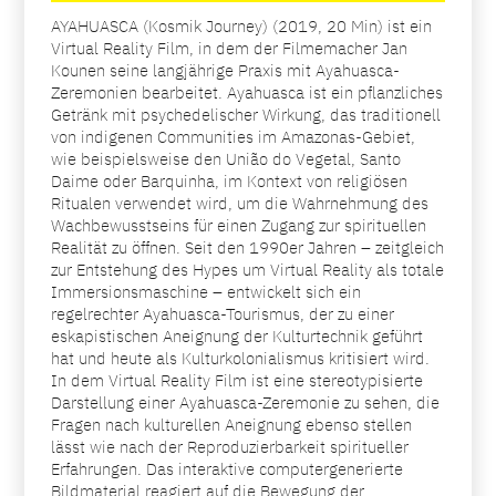
AYAHUASCA (Kosmik Journey) (2019, 20 Min) ist ein
Virtual Reality Film, in dem der Filmemacher Jan
Kounen seine langjährige Praxis mit Ayahuasca-
Zeremonien bearbeitet. Ayahuasca ist ein pflanzliches
Getränk mit psychedelischer Wirkung, das traditionell
von indigenen Communities im Amazonas-Gebiet,
wie beispielsweise den União do Vegetal, Santo
Daime oder Barquinha, im Kontext von religiösen
Ritualen verwendet wird, um die Wahrnehmung des
Wachbewusstseins für einen Zugang zur spirituellen
Realität zu öffnen. Seit den 1990er Jahren – zeitgleich
zur Entstehung des Hypes um Virtual Reality als totale
Immersionsmaschine – entwickelt sich ein
regelrechter Ayahuasca-Tourismus, der zu einer
eskapistischen Aneignung der Kulturtechnik geführt
hat und heute als Kulturkolonialismus kritisiert wird.
In dem Virtual Reality Film ist eine stereotypisierte
Darstellung einer Ayahuasca-Zeremonie zu sehen, die
Fragen nach kulturellen Aneignung ebenso stellen
lässt wie nach der Reproduzierbarkeit spiritueller
Erfahrungen. Das interaktive computergenerierte
Bildmaterial reagiert auf die Bewegung der