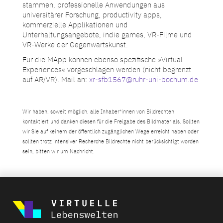
stammen, professionelle Anwendungen aus
universitärer Forschung, productivity apps,
kommerzielle Applikationen und
Unterhaltungsangebote, indie games, VR-Filme und
VR-Werke der Gegenwartskunst.
Für die MApp können ebenso spezifische »Virtual
Experiences« vorgeschlagen werden (nicht begrenzt
auf AR/VR). Mail an:
xr-sfb1567@ruhr-uni-bochum.de
Wir haben, soweit möglich, alle Inhaber*innen von Bildrechten
kontaktiert und danken diesen für die Freigabe des Bildmaterials. Sollten
wir Sie auf keinem der öffentlich zugänglichen Wege erreicht haben oder
sollten trotz intensiver Recherche Bildrechte nicht berücksichtigt worden
sein, bitten wir um Nachricht.