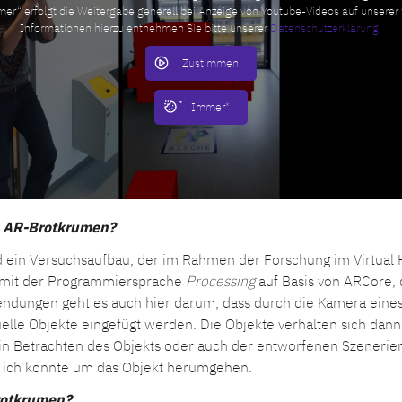
mer“ erfolgt die Weitergabe generell bei Anzeige von Youtube-Videos auf unserer
Informationen hierzu entnehmen Sie bitte unserer
Datenschutzerklärung
.
Zustimmen
Immer*
e AR-Brotkrumen?
 ein Versuchsaufbau, der im Rahmen der Forschung im Virtual H
 mit der Programmiersprache
Processing
auf Basis von ARCore, 
ndungen geht es auch hier darum, dass durch die Kamera ein
uelle Objekte eingefügt werden. Die Objekte verhalten sich dann 
in Betrachten des Objekts oder auch der entworfenen Szenerie
k, ich könnte um das Objekt herumgehen.
rotkrumen?