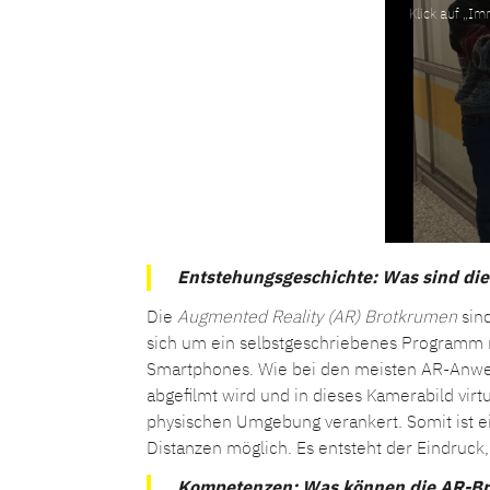
Klick auf „Im
Entstehungsgeschichte: Was sind di
Die
Augmented Reality (AR) Brotkrumen
sind
sich um ein selbstgeschriebenes Programm
Smartphones. Wie bei den meisten AR-Anwe
abgefilmt wird und in dieses Kamerabild virt
physischen Umgebung verankert. Somit ist e
Distanzen möglich. Es entsteht der Eindruc
Kompetenzen: Was können die AR-B