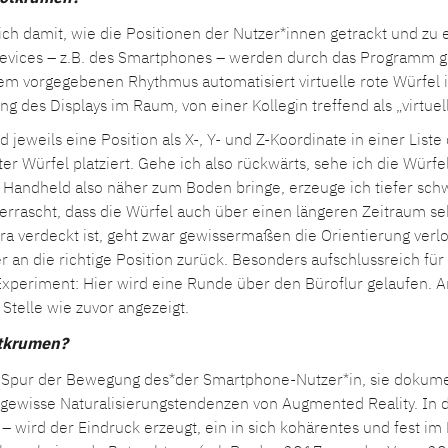
 ich damit, wie die Positionen der Nutzer*innen getrackt und zu
evices – z.B. des Smartphones – werden durch das Programm ge
m vorgegebenen Rhythmus automatisiert virtuelle rote Würfel im
 des Displays im Raum, von einer Kollegin treffend als „virtue
d jeweils eine Position als X-, Y- und Z-Koordinate in einer Li
r Würfel platziert. Gehe ich also rückwärts, sehe ich die Würfel
 Handheld also näher zum Boden bringe, erzeuge ich tiefer sch
errascht, dass die Würfel auch über einen längeren Zeitraum seh
verdeckt ist, geht zwar gewissermaßen die Orientierung verlo
er an die richtige Position zurück. Besonders aufschlussreich f
e Experiment: Hier wird eine Runde über den Büroflur gelaufe
Stelle wie zuvor angezeigt.
otkrumen?
 Spur der Bewegung des*der Smartphone-Nutzer*in, sie dokume
 gewisse Naturalisierungstendenzen von Augmented Reality. In d
– wird der Eindruck erzeugt, ein in sich kohärentes und fest i