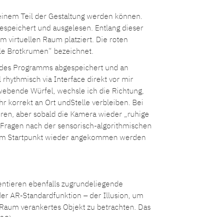
 einem Teil der Gestaltung werden können.
speichert und ausgelesen. Entlang dieser
 virtuellen Raum platziert. Die roten
lle Brotkrumen“ bezeichnet.
ste des Programms abgespeichert und an
 rhythmisch via Interface direkt vor mir
webende Würfel, wechsle ich die Richtung,
r korrekt an Ort undStelle verbleiben. Bei
ren, aber sobald die Kamera wieder „ruhige
ür Fragen nach der sensorisch-algorithmischen
n. Am Startpunkt wieder angekommen werden
ntieren ebenfalls zugrundeliegende
er AR-Standardfunktion – der Illusion, um
m Raum verankertes Objekt zu betrachten. Das