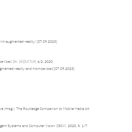
-kit-augmented-reality/ [07.09.2023]
-l’oeil. In:
SEQUITUR
, 6/2, 2020.
gmented-reality-and-trompe-loeil/[07.09.2023]
Klare (Hrsg.): The Routledge Companion to Mobile Media Art.
lligent Systems and Computer Vision (ISCV). 2020, S. 1-7.