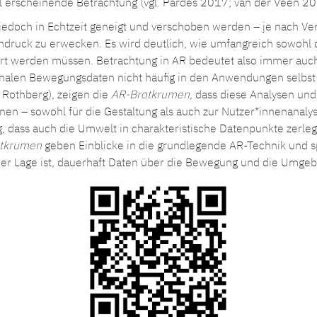
tral erscheinende Betrachtung (vgl. Pardes 2017; van der Veen 2
 jedoch in Echtzeit geneigt und verschoben werden – je nach V
indruck zu erwecken. Es wird deutlich, wie umfangreich sowohl
ert werden müssen. Betrachtung in AR bedeutet also immer auc
ionalen Bewegungsdaten nicht häufig in den Anwendungen selbs
 Rothberg), zeigen die
AR-Brotkrumen
, dass diese Analysen un
nen – sowohl für die Gestaltung als auch zur Nutzer*innenanaly
dass auch die Umwelt in charakteristische Datenpunkte zerlegt
tkrumen
geben Einblicke in die grundlegende AR-Technik und sp
 der Lage ist, dauerhaft Daten über die Bewegung und die Umg