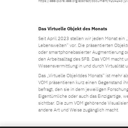
https://ieeexplore.ieee.org/abstract/document/9204243 [0
Das Virtuelle Objekt des Monats
Seit April 2023 stellen wir jeden Monat ein
Lebenswelten“ vor. Die präsentierten Objek
oder smartphonebasierter Augmentierung od
den Arbeitsalltag des SFB. Das VOM macht u
Wissensvermittlung in und durch Virtualität 
Das „Virtuelle Objektdes Monats“ ist mehr al
VOM präsentieren kurz einen Gegenstand ihr
befragt, den sie in dem jeweiligen Forschun
Eigentümliche oder auch das Einzigartige, w
sichtbar. Die zum VOM gehörende Visualisie
andere Art und Weise zugänglich macht.