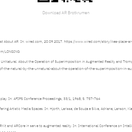
Download AR Brotkrumen
Most About AR. In: wired.com, 20.09.2017. https://www.wired.com/story/ikea-place-ar
.com/LONGING
e UnNatural. About the Operation of Superimposition in Augmented Reality and Trompe
f-the-natural-by-the-unnatural-about-the-operation-of-the-superimposition-in-au
play. In: AFIPS Conference Proceedings, 33/1, 1968, S. 757-764
fering Artistic Media Spaces. In: Hjorth, Larissa; de Souza e Silva, Adriana; Lanson, 
: ARKit and ARCore in serve to augmented reality. In: International Conference on Inte