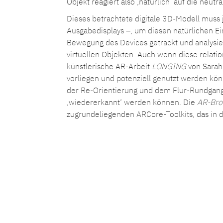
Objekt reagiert also ‚natürlich‘ auf die neu
Dieses betrachtete digitale 3D-Modell muss
Ausgabedisplays –, um diesen natürlichen E
Bewegung des Devices getrackt und analysi
virtuellen Objekten. Auch wenn diese relat
künstlerische AR-Arbeit
LONGING
von Sarah
vorliegen und potenziell genutzt werden kön
der Re-Orientierung und dem Flur-Rundgang, 
‚wiedererkannt‘ werden können. Die
AR-Bro
zugrundeliegenden ARCore-Toolkits, das in