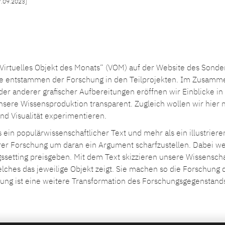
7.09.2023]
 „Virtuelles Objekt des Monats“ (VOM) auf der Website des Sond
te entstammen der Forschung in den Teilprojekten. Im Zusamme
er anderer grafischer Aufbereitungen eröffnen wir Einblicke 
nsere Wissensproduktion transparent. Zugleich wollen wir hier
und Visualität experimentieren.
s ein populärwissenschaftlicher Text und mehr als ein illustrier
er Forschung um daran ein Argument scharfzustellen. Dabei we
gssetting preisgeben. Mit dem Text skizzieren unsere Wissensc
elches das jeweilige Objekt zeigt. Sie machen so die Forschung 
rung ist eine weitere Transformation des Forschungsgegenstand