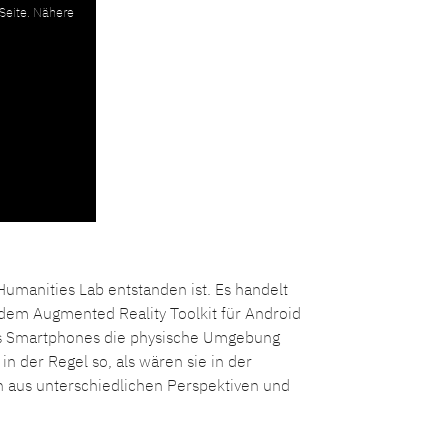
 Seite. Nähere
umanities Lab entstanden ist. Es handelt
dem Augmented Reality Toolkit für Android
es Smartphones die physische Umgebung
in der Regel so, als wären sie in der
n aus unterschiedlichen Perspektiven und