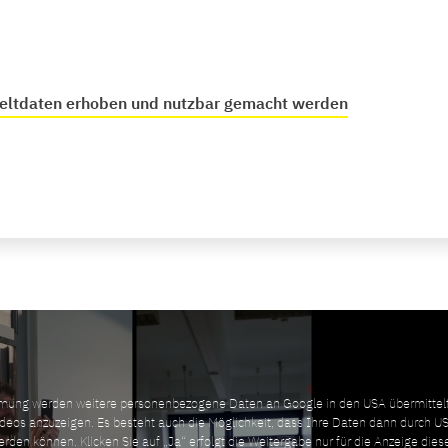
ltdaten erhoben und nutzbar gemacht werden
mung werden weitere personenbezogene Daten an Google in den USA übermittel
deos anzuzeigen. Es besteht auch die Möglichkeit, dass Ihre Daten dann durch 
erden können. Klicken Sie auf „Ja“ erfolgt die Weitergabe nur für die Anzeige dies