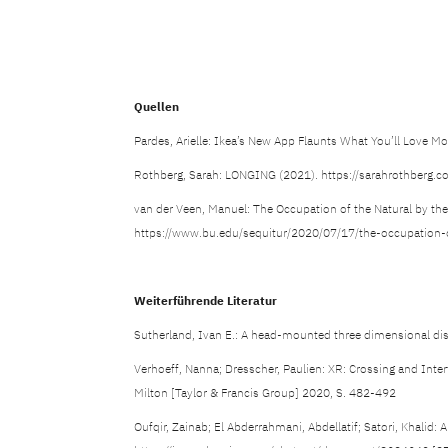
Quellen
Pardes, Arielle: Ikea’s New App Flaunts What You’ll Love 
Rothberg, Sarah: LONGING (2021). https://sarahrothberg
van der Veen, Manuel: The Occupation of the Natural by th
https://www.bu.edu/sequitur/2020/07/17/the-occupation-o
Weiterführende Literatur
Sutherland, Ivan E.: A head-mounted three dimensional dis
Verhoeff, Nanna; Dresscher, Paulien: XR: Crossing and Inter
Milton [Taylor & Francis Group] 2020, S. 482-492
Oufqir, Zainab; El Abderrahmani, Abdellatif; Satori, Khalid