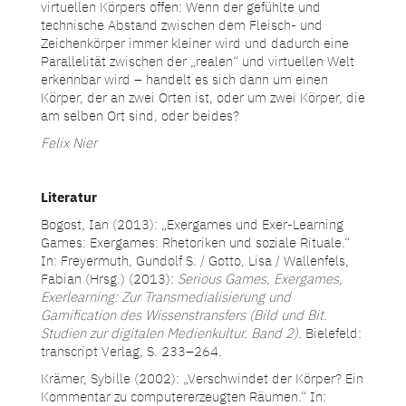
virtuellen Körpers offen: Wenn der gefühlte und
technische Abstand zwischen dem Fleisch- und
Zeichenkörper immer kleiner wird und dadurch eine
Parallelität zwischen der „realen“ und virtuellen Welt
erkennbar wird – handelt es sich dann um einen
Körper, der an zwei Orten ist, oder um zwei Körper, die
am selben Ort sind, oder beides?
Felix Nier
Literatur
Bogost, Ian (2013): „Exergames und Exer-Learning
Games: Exergames: Rhetoriken und soziale Rituale.“
In: Freyermuth, Gundolf S. / Gotto, Lisa / Wallenfels,
Fabian (Hrsg.) (2013):
Serious Games, Exergames,
Exerlearning: Zur Transmedialisierung und
Gamification des Wissenstransfers (Bild und Bit.
Studien zur digitalen Medienkultur. Band 2)
. Bielefeld:
transcript Verlag, S. 233–264.
Krämer, Sybille (2002): „Verschwindet der Körper? Ein
Kommentar zu computererzeugten Räumen.“ In: