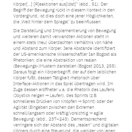
Körper[…] [R]eaktionen aus[löst]“ (ebd., 51). Der
Begriff der Bewegung rückt in diesem Kontext in den
Vordergrund, ist dies doch eine jener Möglichkeiten,
die ‚Welt hinter dem Spiegel‘ zu beeinflussen.
Die Darstellung und Implementierung von Bewegung
und weiteren damit verwandten Aktionen steht in
einem stets (neu) überdachten Verhältnis von Nähe
und Abstand zum Körper. Jene Abstände identifiziert
der US-amerikanische Wissenschaftler Ian Bogost als
Rhetoriken, die eine Abstraktion von realen
(Bewegungs-)Mustern darstellen (Bogost 2013, 255).
Daraus folgt ein Körperbegriff, der auf dem leiblichen
Körper fußt, dessen Tätigkeit rhetorisch über
Interface-Aktionen in das Spiel übertragen wird. Im
Zuge dessen eröffneter u.a. die Rhetorik des Laufens
(Joystick neigen → Laufen), des Sprints (z.B.
schnelleres Drücken von Knöpfen → Sprint) oder der
Agilität (Eingeben zwischen den Extremen
schnell/langsam oder kräftig/vorsichtig → agile
Bewegung) (ebd., 237–243). Dementsprechend
verringere sich der Abstand des „realen“ und digitalen
Körpers durch eine Steuerung, die weniger von jenen