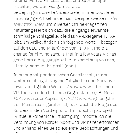
Alternativen zu Fitnessstudios und Sportanlagen
machten, wurden Exergames, also
bewegungsinduzierte Videospiele, immer populärer:
Einschlägige Artikel finden sich beispielsweise in
The
New York Times
und diversen Online-Magazinen.
Mitunter gesellt sich dazu die eingangs erwähnte
schmissige Schlagzeile, die das VR-Exergame FITXR
lobt. Im Artikel finden sich folgende Worte – bezogen
auf den CEO und Mitgründer von FITXR: „The big
change for him, he says, is that in a few years VR has
gone from a big, gangly setup to something you can,
literally, send in the post“ (ebd.).
In einer post-pandemischen Gesellschaft, in der
weiterhin alltagsbezogene Tätigkeiten und Narrative
invasiv in digitalen Welten
gamifiziert
werden und die
VR-Thematik durch diverse Gegenstände (z.B. Metas
Metaverse
oder Apples
Spatial Computing
) längst in
den Mainstream geraten ist, rückt auch die Frage des
Körpers in den Vordergrund. Im Forschungsprojekt
„Virtuelle körperliche Ertüchtigung“ möchte ich die
Verbindung von Körper, Sport und VR näher erforschen
und anhand eines Beispiels erste Beobachtungen und