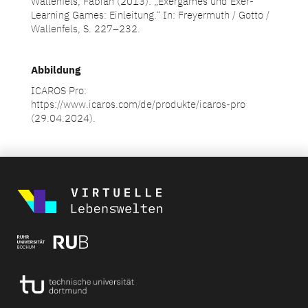
Wallenfels, Fabian (2013): „Exergames und Exer-
Learning Games: Einleitung.“ In: Freyermuth / Gotto /
Wallenfels, S. 227–232.
Abbildung
ICAROS Pro:
https://www.icaros.com/de/produkte/icaros-pro
(29.04.2024).