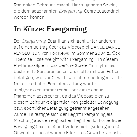
Rhetoriken Gebrauch macht. Hierzu gehören Spiele,
die dem sogenannten
Exergaming
-Genre zugeordnet
werden können.
In Kürze: Exergaming
Der
Exergaming
-Begriff an sich geht unter anderem
auf einen Beitrag über das Videospiel DANCE DANCE
REVOLUTION von Fox News im Sommer 2004 zurück:
„Exercise, Lose Weight with Exergaming“. In diesem
Rhythmus-Spiel muss der*die Spieler*in rhythmisch
bestimmte Sensoren einer Tanzmatte mit den Füßen
betätigen, was zur Gewichtsabnahme beitragen sollte.
In der medialen Berichterstattung wurde
infolgedessen immer mehr über dieses neue
Phänomen gesprochen, da das Videospielen zu
diesem Zeitpunkt eigentlich von gezielter Bewegung
bzw. sportlicher Betätigung getrennt angesehen
wurde. Es festigte sich der Begriff Exergaming als
Mischung aus den englischen Begriffen für körperliche
Bewegung (exercise) und Videospiele (video games).
Obwohl der beschworene Effekt des Gewichtsverlusts