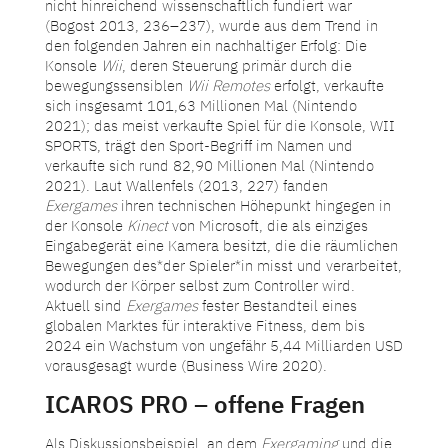
nicht hinreichend wissenschaftlich fundiert war
(Bogost 2013, 236–237), wurde aus dem Trend in
den folgenden Jahren ein nachhaltiger Erfolg: Die
Konsole
Wii
, deren Steuerung primär durch die
bewegungssensiblen
Wii Remotes
erfolgt, verkaufte
sich insgesamt 101,63 Millionen Mal (Nintendo
2021); das meist verkaufte Spiel für die Konsole, WII
SPORTS, trägt den Sport-Begriff im Namen und
verkaufte sich rund 82,90 Millionen Mal (Nintendo
2021). Laut Wallenfels (2013, 227) fanden
Exergames
ihren technischen Höhepunkt hingegen in
der Konsole
Kinect
von Microsoft, die als einziges
Eingabegerät eine Kamera besitzt, die die räumlichen
Bewegungen des*der Spieler*in misst und verarbeitet,
wodurch der Körper selbst zum Controller wird.
Aktuell sind
Exergames
fester Bestandteil eines
globalen Marktes für interaktive Fitness, dem bis
2024 ein Wachstum von ungefähr 5,44 Milliarden USD
vorausgesagt wurde (Business Wire 2020).
ICAROS PRO – offene Fragen
Als Diskussionsbeispiel, an dem
Exergaming
und die