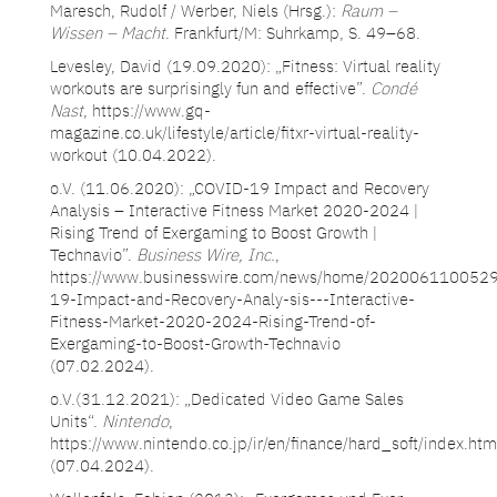
Maresch, Rudolf / Werber, Niels (Hrsg.):
Raum –
Wissen – Macht
. Frankfurt/M: Suhrkamp, S. 49–68.
Levesley, David (19.09.2020): „Fitness: Virtual reality
workouts are surprisingly fun and effective”.
Condé
Nast
, https://www.gq-
magazine.co.uk/lifestyle/article/fitxr-virtual-reality-
workout (10.04.2022).
o.V. (11.06.2020): „COVID-19 Impact and Recovery
Analysis – Interactive Fitness Market 2020-2024 |
Rising Trend of Exergaming to Boost Growth |
Technavio”.
Business Wire, Inc.
,
https://www.businesswire.com/news/home/202006110052
19-Impact-and-Recovery-Analy-sis---Interactive-
Fitness-Market-2020-2024-Rising-Trend-of-
Exergaming-to-Boost-Growth-Technavio
(07.02.2024).
o.V.(31.12.2021): „Dedicated Video Game Sales
Units“.
Nintendo
,
https://www.nintendo.co.jp/ir/en/finance/hard_soft/index.htm
(07.04.2024).