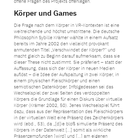
offene Fragen des Projekts offenlegen.
Körper und Games
Die Frage nach dem Körper in VR-Kontexten ist eine
weitreichende und höchst umstrittene. Die deutsche
Philosophin Sybille Krämer wählte in einem Aufsatz
bereits im Jahre 2002 den vielleicht provokant
anmutenden Titel „Verschwindet der Körper?“ und
macht gleich zu Beginn darauf aufmerksam, dass sie
dieser These nicht zustimmt. Sie präferiert – statt der
Auffassung, dass sich der Körper in neuen Medien
auflöst – die Idee der Aufspaltung in zwei Körper, in
einem physischen Fleischkörper und einen
semiotischen Datenkörper. Infolgedessen sei das
Wechselspiel der zwei Seiten des verdoppelten
Körpers die Grundlage für einen Diskurs über virtuelle
Körper (Krämer 2002, 50). Jenes Wechselspiel führt
dazu, dass aus der Repräsentation des Fleischkörpers
in der virtuellen Welt eine Präsenz des Zeichenkörpers
wird (ebd., 53), da „[d]ie bloß simulierte Präsenz des
Körpers in der Datenwelt […] somit als wirkliche
Präsenzempfunden [wird] und […] am eigenen